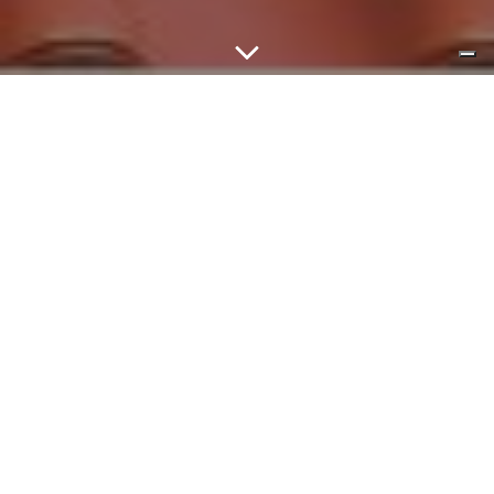
Hydrofuge de Toiture
Protéger votre toit
durablement avec
Matt
Pro Renove
Notre entreprise est spécialisée dans le traitement
hydrofuge de toitures, avec des solutions efficaces
pour protéger votre toit contre les infiltrations d’eau
et les dommages liés à l’humidité. Résidentiel,
commercial ou industriel : nous renforçons la
durabilité et l’esthétique de votre toiture grâce à des