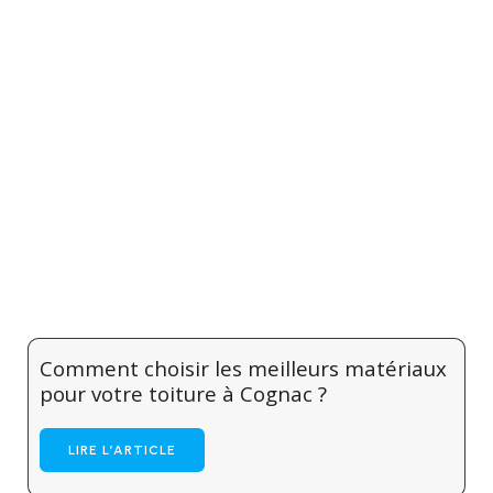
Derniers articles de blog
Découvrez nos dernières réalisations en matière
de rénovation et de couverture.
Comment choisir les meilleurs matériaux
pour votre toiture à Cognac ?
LIRE L’ARTICLE